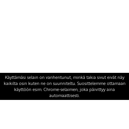
Yhteystiedot
SKP:n toimisto
Osoite: Viljatie 4 B 3. kerros, 00700 Helsinki
Puh: 045 7834 1346
Sähköposti:
skp
@skp.fi
SKP on Euroopan Vasemmistopuolueen jäsen.
european-left.org
european-left.org/manifesto/