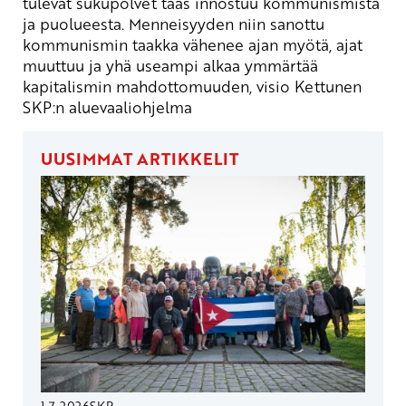
tulevat sukupolvet taas innostuu kommunismista
ja puolueesta. Menneisyyden niin sanottu
kommunismin taakka vähenee ajan myötä, ajat
muuttuu ja yhä useampi alkaa ymmärtää
kapitalismin mahdottomuuden, visio Kettunen
SKP:n aluevaaliohjelma
UUSIMMAT ARTIKKELIT
1.7.2026
SKP