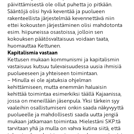
päivittämisestä ole ollut puhetta jo pitkään.
Sääntöjä olisi hyvä keventää ja puolueen
rakenteellista järjestelmää kevennettävä niin
ettei kokousten järjestäminen olisi mahdotonta
esim. hiipuneissa osastoissa, jolloin sen
kokouksen päätösvaltaisuus voidaan taata,
huomauttaa Kettunen.
Kapitalismia vastaan
Kettusen mukaan kommunismi ja kapitalismin
vastaisuus kutsuu tulevaisuudessa uusia ihmisiä
puolueeseen ja yhteiseen toimintaan.
– Minulla ei ole
ajatuksia ohjelman
kehittämiseen, mutta enemmän haluaisin
kehittää toimintaa esimerkiksi täällä Kajaanissa,
jossa on meneillään jäsenpula. Yksi tärkein syy
vaaleihin osallistumiseni onkin saada näkyvyyttä
puolueelle ja mahdollisesti saada uutta jengiä
mukaan jatkamaan toimintaa. Mielestäni SKP:tä
tarvitaan yhä ja mulla on vahva kutina siitä, että