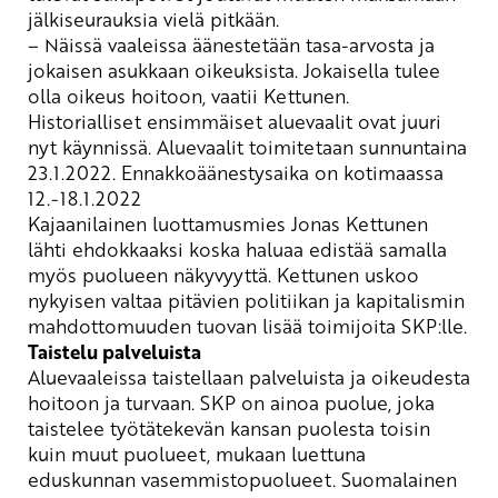
jälkiseurauksia vielä pitkään.
– Näissä vaaleissa äänestetään
tasa-arvosta ja
jokaisen asukkaan oikeuksista. Jokaisella tulee
olla oikeus hoitoon, vaatii Kettunen.
Historialliset ensimmäiset aluevaalit ovat juuri
nyt käynnissä
. Aluevaalit toimitetaan sunnuntaina
23.1.2022. Ennakkoäänestysaika on kotimaassa
12.-18.1.2022
Kajaanilainen luottamusmies Jonas Kettunen
lähti ehdokkaaksi koska haluaa edistää
samalla
myös puolueen näkyvyyttä. Kettunen uskoo
nykyisen valtaa pitävien politiikan ja kapitalismin
mahdottomuuden tuovan lisää toimijoita SKP:lle.
Taistelu palveluista
Aluevaaleissa taistellaan palveluista ja oikeudesta
hoitoon ja turvaan. SKP on ainoa puolue, joka
taistelee työtätekevän kansan puolesta toisin
kuin muut puolueet, mukaan luettuna
eduskunnan vasemmistopuolueet. Suomalainen