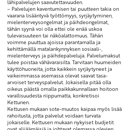
lähipalvelujen saavutettavuuden.
– Palvelujen kaventumisen tai puutteen takia on
vaarana lisääntyvä työttömyys, syrjäytyminen,
mielenterveysongelmat ja päihdeongelmat,
tähän syynä voi olla ettei ole enää uskoa
tulevaisuuteen tai näköalattomuus. Tähän
voimme puuttua ajoissa parantamalla ja
kehittämällä matalankynnyksen
sosiaali-,
mielenterveys ja päihdepalveluja. Palvelumaksut
tulee poistaa vähävaraisilta. Tarvitaan huumeiden
käyttöhuoneita, jotta kaikkein syrjäytyneet ja
vaikeimmassa asemassa olevat saavat tasa-
arvoiset terveyspalvelut. Jokaisella pitää olla
oikeus päästä omalla paikkakunnallaan hoitoon
varallisuudesta riippumatta, konkretisoi
Kettunen.
Kettusen mukaan sote-
muutos kaipaa myös lisää
rahoitusta, jotta palvelut voidaan turvata
jokaiselle. Kettusen mukaan nykyiset budjetit
ovat alijäämäisiä ja johtavat olemassa olevien