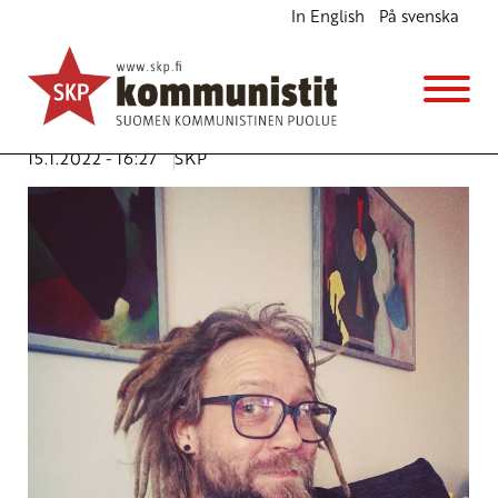
In English
På svenska
Aluevaaleissa äänestetään asukkaiden
oikeuksista
Ajankohtaista
Avainsanat:
aluevaalit
,
Kainuu
,
Kajaani
,
palvelut
,
sote
15.1.2022 - 16:27
SKP