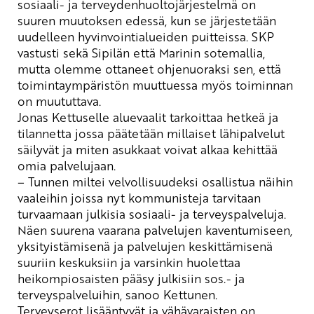
sosiaali- ja terveydenhuoltojärjestelmä on
suuren muutoksen edessä, kun se järjestetään
uudelleen hyvinvointialueiden puitteissa. SKP
vastusti sekä Sipilän että
Marinin sotemallia,
mutta olemme ottaneet ohjenuoraksi sen, että
toimintaympäristön muuttuessa myös toiminnan
on muututtava.
Jonas Kettu
selle aluevaalit tarkoittaa hetkeä ja
tilannetta jossa päätetään millaiset lähipalvelut
säilyvät ja miten asukkaat voivat alkaa kehittää
omia palvelujaan.
– Tunnen miltei velvollisuudeksi osallistua näihin
vaaleihin joissa nyt kommunisteja tarvitaan
turvaamaan julkisia sosiaali- ja terveyspalveluja.
Näen suurena vaarana palvelujen kaventumiseen,
yksityistämisenä ja palvelujen keskittämisenä
suuriin keskuksiin ja varsinkin huolettaa
heikompiosaisten pääsy julkisiin sos.- ja
terveyspalveluihin
, sanoo Kettunen.
Terveyserot lisääntyvät ja vähävaraisten on