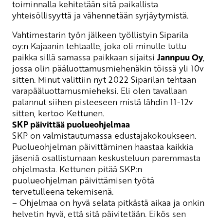
toiminnalla kehitetään sitä paikallista
yhteisöllisyyttä ja vähennetään syrjäytymistä
.
Vahtimestarin työn jälkeen työllistyin Siparila
oy:n Kajaanin tehtaalle, joka oli minulle tuttu
paikka sillä samassa paikkaan sijaitsi
Jannpuu Oy
,
jossa olin pääluottamusmiehenäkin töissä yli 10v
sitten. Minut valittiin nyt 2022 Siparilan tehtaan
varapääluottamusmieheksi. Eli olen tavallaan
palannut siihen pisteeseen mistä lähdin 11-12v
sitten, kertoo Kettunen.
SKP päivittää
puolueohjelmaa
SKP on valmistautumassa edustajakokoukseen.
Puolueohjelman päivittäminen haastaa kaikkia
jäseniä osallistumaan keskusteluun paremmasta
ohjelmasta.
Kettunen pitää SKP:n
puolueohjelman päivittämisen työtä
tervetulleena tekemisenä.
– Ohjelmaa on hyvä
selata pitkästä aikaa ja onkin
helvetin hyvä, että sitä päivitetään. Eikös sen