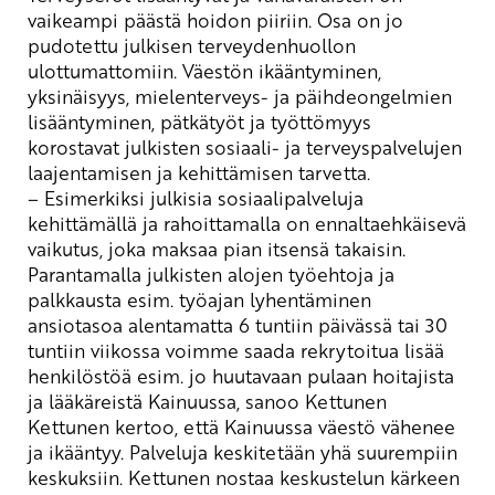
vaikeampi päästä hoidon piiriin. Osa on jo
pudotettu julkisen terveydenhuollon
ulottumattomiin. Väestön ikääntyminen,
yksinäisyys, mielenterveys- ja päihdeongelmien
lisääntyminen, pätkätyöt ja työttömyys
korostavat julkisten sosiaali- ja terveyspalvelujen
laajentamisen ja kehittämisen tarvetta.
– Esimerkiksi julkisia sosiaalipalveluja
kehittämällä ja rahoittamalla on ennaltaehkäisevä
vaikutus, joka maksaa pian itsensä takaisin.
Parantamalla julkisten alojen työehtoja ja
palkkausta esim. työajan lyhentäminen
ansiotasoa alentamatta 6 tuntiin päivässä tai 30
tuntiin viikossa voimme saada rekrytoitua lisää
henkilöstöä esim. jo huutavaan pulaan hoitajista
ja lääkäreistä
Kainuussa, sanoo Kettunen
Kettunen kertoo, että K
ainuussa väestö vähenee
ja ikääntyy. Palveluja keskitetään yhä suurempiin
keskuksiin. Kettunen nostaa keskustelun kärkeen