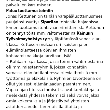
palvelujen karsimiseen.
Paluu l
uottamustoimiin
Jonas Kettunen on
tänään varapääluottamusmies
puujalostusyritys
Siparilan
tehtaalle Kajaanissa.
Ennen luottamustehtävään nimittämistä Kettunen
on tehnyt töitä mm. vahtimestarina
Kainuun
Työvoimayhdistys ry
:n ylläpitämässä vapaa-ajan
tilassa. Kettusen mukaan eri ikäisten ja eri
elämäntilanteessa olevien ihmisten
kohtaamispaikkoja tarvitaan lisää.
– Kohtaamispaikassa jossa toimin vahtimestarina
oli mm. miestenryhmiä, joissa kohdattiin
samassa elämäntilanteessa olevia ihmisiä mm.
työttömiä ja eläkeläisiä. Ryhmien tavoitteena on
ollut yleisesti elämänlaadun parantaminen.
Vapaa-ajan tiloissa ihmiset saavat kontakteja ja
mielekästä yhdessä tekemistä sekä voivat jakaa
omia kokemuksia ja järjestäytyä yhteisten
asioiden äärelle. Tämmöisillä tiloilla ja