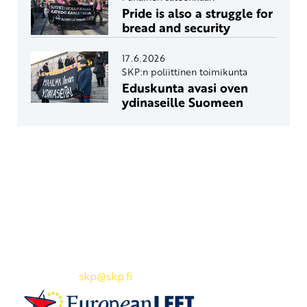
Pride is also a struggle for
bread and security
17.6.2026
SKP:n poliittinen toimikunta
Eduskunta avasi oven
ydinaseille Suomeen
Yhteystiedot
SKP:n toimisto
Osoite: Viljatie 4 B 3. kerros, 00700 Helsinki
Puh: 045 7834 1346
Sähköposti:
skp
@skp.fi