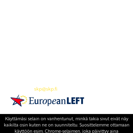
Yhteystiedot
SKP:n toimisto
Osoite: Viljatie 4 B 3. kerros, 00700 Helsinki
Puh: 045 7834 1346
Sähköposti:
skp
@skp.fi
SKP on Euroopan Vasemmistopuolueen jäsen.
european-left.org
european-left.org/manifesto/