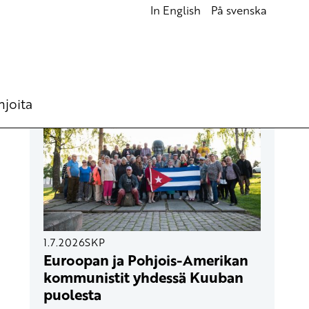
In English
På svenska
UUSIMMAT ARTIKKELIT
hjoita
1.7.2026
SKP
Euroopan ja Pohjois-Amerikan
kommunistit yhdessä Kuuban
puolesta