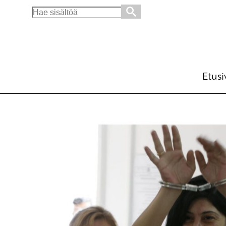
Search
for:
Allekirjoita Khalida Jarrar vapaaksi
Ajankohtaista
Avainsanat:
Khalida Jarrar
,
Palest
20.6.2018 - 14:05
SKP
Etusi