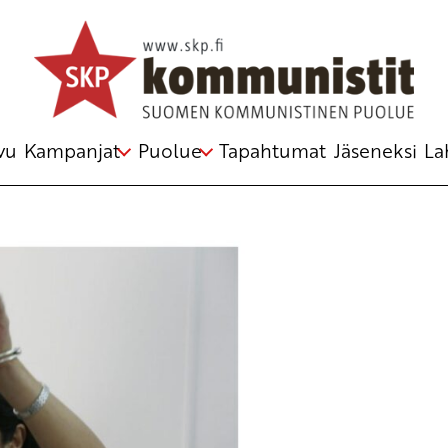
iina
,
poliitinen vanki
vu
Kampanjat
Puolue
Tapahtumat
Jäseneksi
La