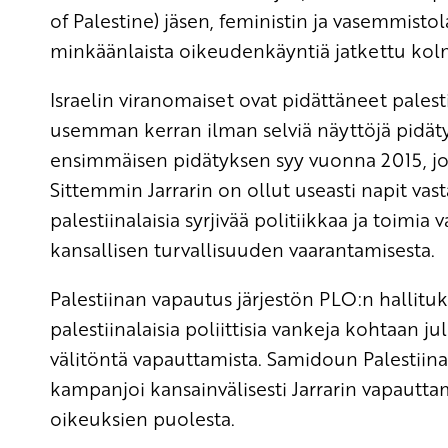
of Palestine) jäsen, feministin ja vasemmisto
minkäänlaista oikeudenkäyntiä jatkettu kol
Israelin viranomaiset ovat pidättäneet palest
usemman kerran ilman selviä näyttöjä pidätys
ensimmäisen pidätyksen syy vuonna 2015, jollo
Sittemmin Jarrarin on ollut useasti napit vast
palestiinalaisia syrjivää politiikkaa ja toimia
kansallisen turvallisuuden vaarantamisesta.
Palestiinan vapautus järjestön PLO:n hallitu
palestiinalaisia poliittisia vankeja kohtaan ju
välitöntä vapauttamista. Samidoun Palestiina
kampanjoi kansainvälisesti Jarrarin vapauttam
oikeuksien puolesta.