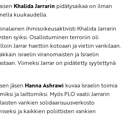
laisen
Khalida Jarrarin
pidätysaikaa on ilman
mella kuukaudella.
iinalainen ihmisoikeusaktivisti Khalida Jarrarin
ten syiksi. Osallistuminen terroriin oli
in Jarrar haettiin kotoaan ja vietiin vankilaan.
akkain israelin viranomaisten ja Israelin
 vastaan. Viimeksi Jarrar on pidätetty syytettynä
ksen jäsen
Hanna Ashrawi
kuvaa Israelin toimia
lmiksi ja laittomiksi. Myös PLO vaatii Jarrarin
laisten vankien solidaarisuusverkosto
iseksi ja kaikkien poliittisten vankien