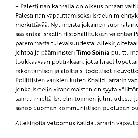
– Palestiinan kansalla on oikeus omaan valti
Palestiinan vapauttamiseksi Israelin miehityks
merkittävää. Nyt meistä jokainen suomalainen
saa antaa Israelin riistohallituksen vaientaa
paremmasta tulevaisuudesta. Allekirjoitetaan
johtoa ja pääministeri
Timo Soinia
puuttumaa
loukkaavaan politikkaan, jotta Israel lopettai
rakentamisen ja aloittaisi todelliset neuvott
Poliittisten vankien kuten Khalid Jarrarin 
jonka Israelin viranomaisten on syytä välit
samaa mieltä Israelin toimien julmuudesta ja 
sanoo Suomen kommunistisen puolueen pu
Allekirjoita vetoomus Kalida Jarrarin vapaut