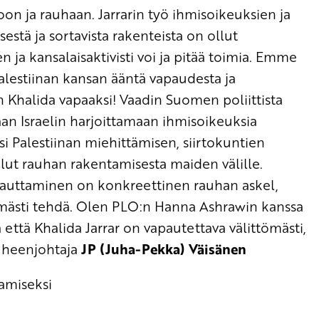
oon ja rauhaan. Jarrarin työ ihmisoikeuksien ja
estä ja sortavista rakenteista on ollut
 ja kansalaisaktivisti voi ja pitää toimia. Emme
 Palestiinan kansan ääntä vapaudesta ja
 Khalida vapaaksi! Vaadin Suomen poliittista
n Israelin harjoittamaan ihmisoikeuksia
si Palestiinan miehittämisen, siirtokuntien
elut rauhan rakentamisesta maiden välille.
vapauttaminen on konkreettinen rauhan askel,
tömästi tehdä. Olen PLO:n Hanna Ashrawin kanssa
että Khalida Jarrar on vapautettava välittömästi,
heenjohtaja
JP (Juha-Pekka) Väisänen
tamiseksi