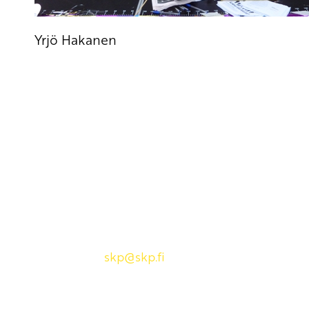
Yrjö Hakanen
Yhteystiedot
SKP:n toimisto
Osoite: Viljatie 4 B 3. kerros, 00700 Helsinki
Puh: 045 7834 1346
Sähköposti:
skp
@skp.fi