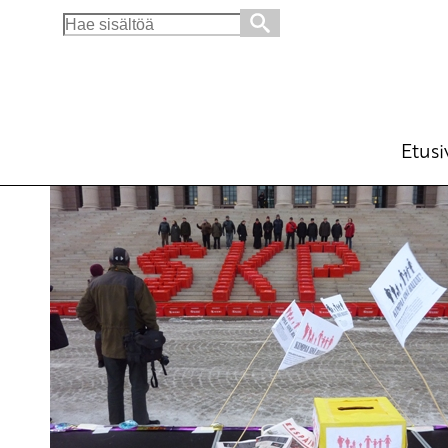
Search
for:
Äänikynnys kaventaa demokratiaa
Ajankohtaista
24.2.2011 - 17:15
Yrjö Hakanen
Etusi