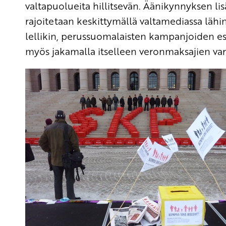
valtapuolueita hillitsevän. Äänikynnyksen li
rajoitetaan keskittymällä valtamediassa lä
lellikin, perussuomalaisten kampanjoiden es
myös jakamalla itselleen veronmaksajien va