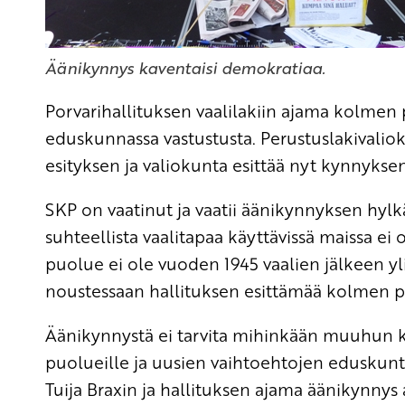
Äänikynnys kaventaisi demokratiaa.
Porvarihallituksen vaalilakiin ajama kolme
eduskunnassa vastustusta. Perustuslakivalio
esityksen ja valiokunta esittää nyt kynnykse
SKP on vaatinut ja vaatii äänikynnyksen hy
suhteellista vaalitapaa käyttävissä maissa e
puolue ei ole vuoden 1945 vaalien jälkeen y
noustessaan hallituksen esittämää kolmen p
Äänikynnystä ei tarvita mihinkään muuhun 
puolueille ja uusien vaihtoehtojen eduskun
Tuija Braxin ja hallituksen ajama äänikynny