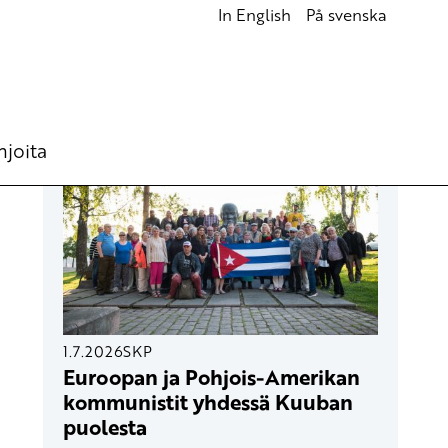
In English
På svenska
UUSIMMAT ARTIKKELIT
hjoita
1.7.2026
SKP
Euroopan ja Pohjois-Amerikan
kommunistit yhdessä Kuuban
puolesta