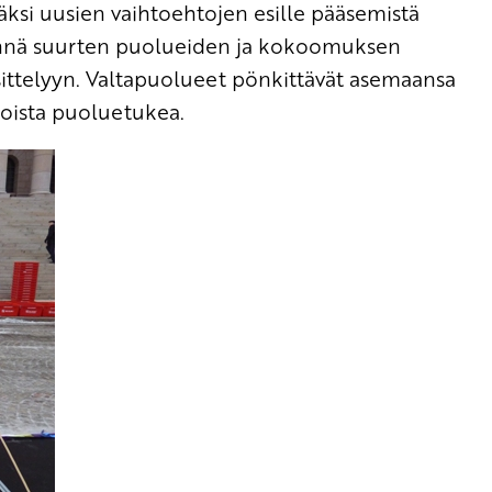
säksi uusien vaihtoehtojen esille pääsemistä
hinnä suurten puolueiden ja kokoomuksen
ittelyyn. Valtapuolueet pönkittävät asemaansa
roista puoluetukea.