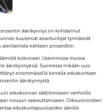
n prosentin äänikynnys on kohdannut
kunnan kuulemat asiantuntijat tyrmäsivät
n alentamista kahteen prosenttiin.
lkäämistä kokonaan. Useimmissa muissa
i ole äänikynnyksiä. Suomessa mikään uusi
littänyt ensimmäisellä kerralla eduskuntaan
rosentin äänikynnystä.
kuin eduskunnan säätiöimiseen vanhoille
taan nousun vaikeuttamiseen. Oikeusministeri
s antaa eduskuntapuolueiden äänille