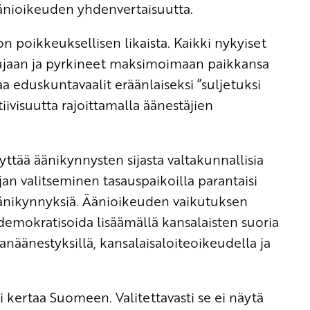
äänioikeuden yhdenvertaisuutta.
n poikkeuksellisen likaista. Kaikki nykyiset
ujaan ja pyrkineet maksimoimaan paikkansa
 eduskuntavaalit eräänlaiseksi ”suljetuksi
ivisuutta rajoittamalla äänestäjien
ttää äänikynnysten sijasta valtakunnallisia
an valitseminen tasauspaikoilla parantaisi
äänikynnyksiä. Äänioikeuden vaikutuksen
demokratisoida lisäämällä kansalaisten suoria
äänestyksillä, kansalaisaloiteoikeudella ja
si kertaa Suomeen. Valitettavasti se ei näytä