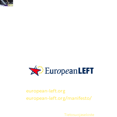
SKP on Euroopan Vasemmistopuolueen j
european-left.org
european-left.org/manifesto/
Copyright 2026 © SKP
|
Tietosuojaseloste