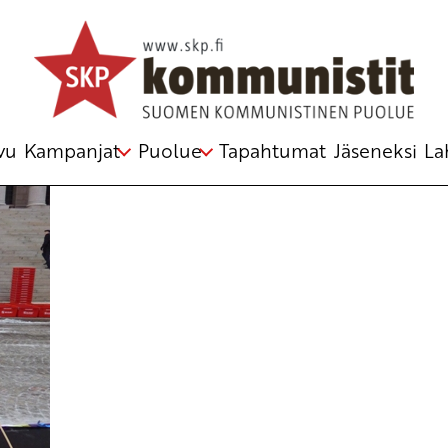
vu
Kampanjat
Puolue
Tapahtumat
Jäseneksi
La