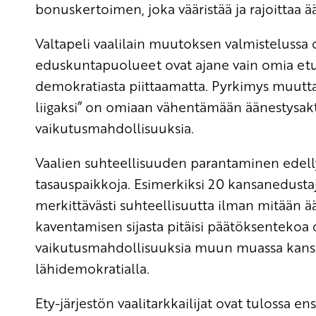
bonuskertoimen, joka vääristää ja rajoittaa 
Valtapeli vaalilain muutoksen valmistelussa o
eduskuntapuolueet ovat ajane vain omia et
demokratiasta piittaamatta. Pyrkimys muuttaa
liigaksi” on omiaan vähentämään äänestysakti
vaikutusmahdollisuuksia.
Vaalien suhteellisuuden parantaminen edelly
tasauspaikkoja. Esimerkiksi 20 kansanedustaj
merkittävästi suhteellisuutta ilman mitään 
kaventamisen sijasta pitäisi päätöksentekoa 
vaikutusmahdollisuuksia muun muassa kansan
lähidemokratialla.
Ety-järjestön vaalitarkkailijat ovat tulossa en